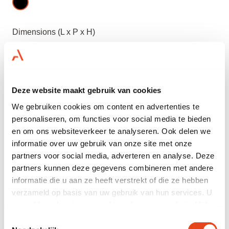
Dimensions (L x P x H)
180 x 90 x 105 CM
Quantité
Deze website maakt gebruik van cookies
We gebruiken cookies om content en advertenties te
ajouter
personaliseren, om functies voor social media te bieden
en om ons websiteverkeer te analyseren. Ook delen we
besoin d’aide ?
informatie over uw gebruik van onze site met onze
partners voor social media, adverteren en analyse. Deze
partners kunnen deze gegevens combineren met andere
14 000 m2 de mobilier disponible
Louer à partir d’un jour
informatie die u aan ze heeft verstrekt of die ze hebben
Uniquement des meubles de marque
verzameld op basis van uw gebruik van hun services. U
gaat akkoord met onze cookies als u onze website blijft
gebruiken.
Toestemmingsselectie
spécificités du produit