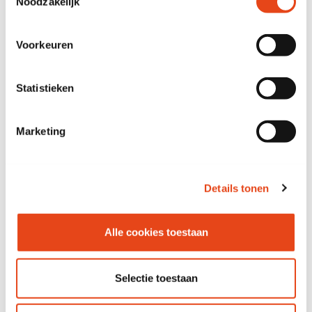
Noodzakelijk
Dimensions (l x p x h)
Voorkeuren
180 x 90 x 105 CM
Couleur principale
Statistieken
Noir
Couleur complémentaire
Marketing
Noir
Kleur blad
Details tonen
zwart
Kleur poot
Alle cookies toestaan
zwart
description
Selectie toestaan