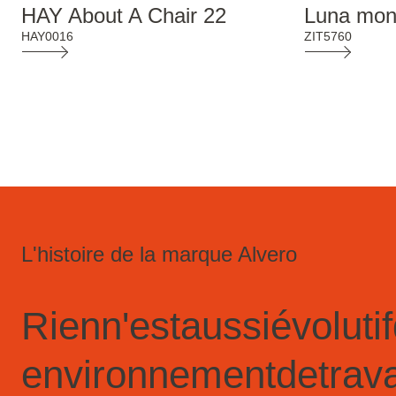
HAY About A Chair 22
Luna mon
HAY0016
ZIT5760
L'histoire de la marque Alvero
Rien
n'est
aussi
évolutif
environnement
de
trava