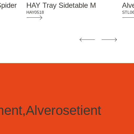
Spider
HAY Tray Sidetable M
Alv
HAY0518
STL0
ent,
Alvero
se
tient