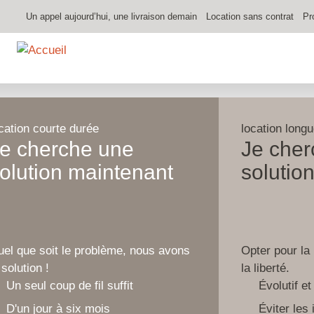
Aller
Un appel aujourd’hui, une livraison demain
Location sans contrat
Pr
au
Location de 
contenu
principal
cation courte durée
location long
e cherche une
Je cher
olution maintenant
solutio
el que soit le problème, nous avons
Opter pour la 
 solution !
la liberté.
Un seul coup de fil suffit
Évolutif et
D'un jour à six mois
Éviter les