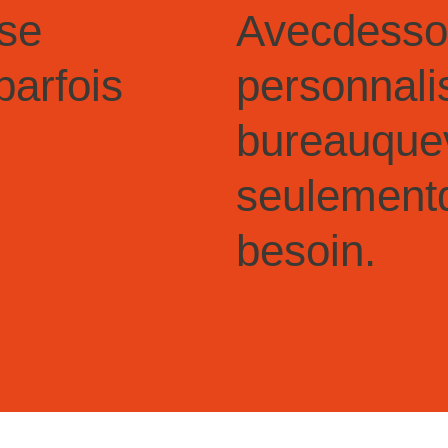
se
Avec
des
so
parfois
personnali
bureau
que
seulement
besoin.