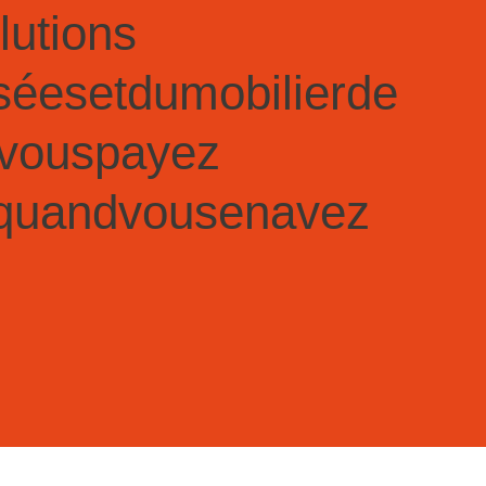
lutions
sées
et
du
mobilier
de
vous
payez
quand
vous
en
avez