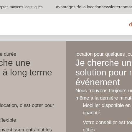
avantages de la location
newsletter
conta
opres moyens logistiques
mobilier de bureau,
d
ue durée
location pour quelques jo
che une
Je cherche u
n à long terme
solution pour
événement
Nous trouvons toujours un
même à la dernière minut
location, c’est opter pour
Mobilier disponible en
quantité
 flexible
Votre conseiller est t
 investissements inutiles
côtés