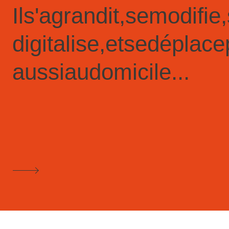
Il
s'agrandit,
se
modifie,
digitalise,
et
se
déplace
aussi
au
domicile...