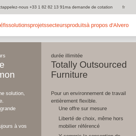
ct
appelez-nous
+33 1 82 82 13 91
ma demande de cotation
fr
 c’est Alvero
éfis
solutions
projets
secteurs
produits
à propos d'Alvero
urs
durée illimitée
ne
Totally Outsourced
 mon
Furniture
e solution,
Pour un environnement de travail
e.
entièrement flexible.
 grande
Une offre sur mesure
Liberté de choix, même hors
oujours à vos
mobilier référencé