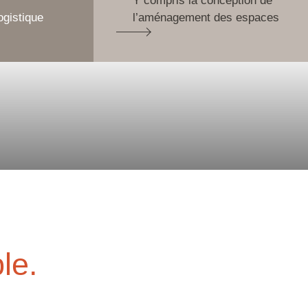
Y compris la conception de
ogistique
l’aménagement des espaces
le.