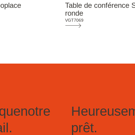
oplace
Table de conférence 
ronde
VGT7069
que
notre
Heureusem
il.
prêt.